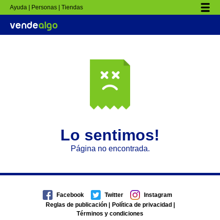
Ayuda |
Personas |
Tiendas
vende
algo
Lo sentimos!
Página no encontrada.
Facebook
Twitter
Instagram
Reglas de publicación
|
Política de privacidad
|
Términos y condiciones