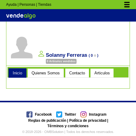
Ayuda |
Personas |
Tiendas
vende
algo
Solanny Ferreras
( 0
)
0
Artículos vendidos
Inicio
Quienes Somos
Contacto
Articulos
Facebook
Twitter
Instagram
Reglas de publicación
|
Política de privacidad
|
Términos y condiciones
© 2018-2026 - OMBSolution | Todos los derechos reservados.